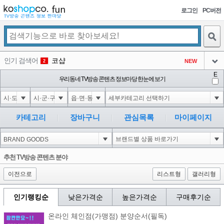
로그인
PC버전
검색
인기 검색어
코샵
NEW
2
아이콘
E
익스
우리동네 TV방송 콘텐츠 정보마당 한눈에 보기
3
3
아이콘
미끄럼방지
NEW
4
아이콘
대성설렁탕
-16
5
카테고리
장바구니
관심목록
마이페이지
아이콘
1-1); waitfor delay '0:0:15' --
0
6
아이콘
1
0
1
추천 TV방송 콘텐츠 분야
아이콘
이전으로
리스트형
갤러리형
인기랭킹순
낮은가격순
높은가격순
구매후기순
온라인 체인점(가맹점) 분양순서(필독)