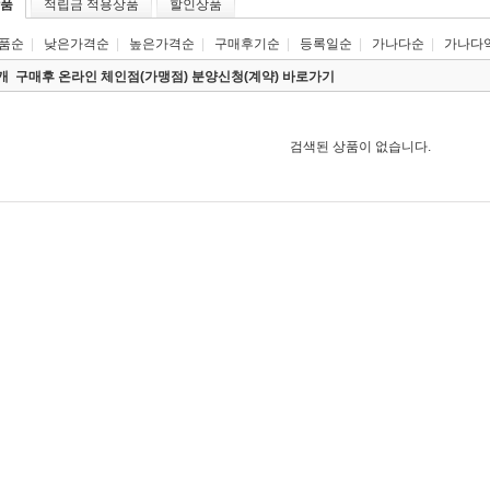
품
적립금 적용상품
할인상품
품순
|
낮은가격순
|
높은가격순
|
구매후기순
|
등록일순
|
가나다순
|
가나다
0개
구매후 온라인 체인점(가맹점) 분양신청(계약) 바로가기
검색된 상품이 없습니다.