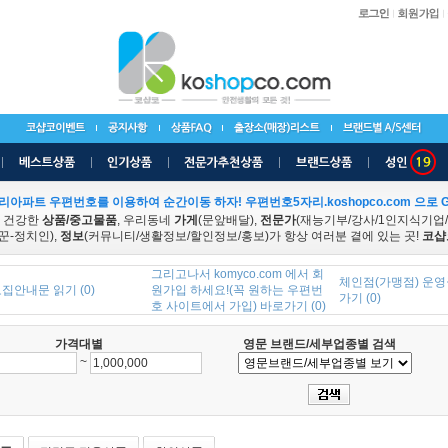
리아파트 우편번호를 이용하여 순간이동 하자! 우편번호5자리.koshopco.com 으로 G
 건강한
상품/중고물품
, 우리동네
가게
(문앞배달),
전문가
(재능기부/강사/1인지식기업
꾼-정치인),
정보
(커뮤니티/생활정보/할인정보/홍보)가 항상 여러분 곁에 있는 곳!
코샵
그리고나서 komyco.com 에서 회
체인점(가맹점) 운영
집안내문 읽기 (0)
원가입 하세요!(꼭 원하는 우편번
가기 (0)
호 사이트에서 가입) 바로가기 (0)
가격대별
영문 브랜드/세부업종별 검색
~