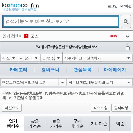
로그인
PC버전
검색
인기 검색어
코샵
NEW
2
아이콘
E
익스
우리동네 TV방송 콘텐츠 정보마당 한눈에 보기
3
3
아이콘
미끄럼방지
NEW
4
아이콘
대성설렁탕
-16
5
카테고리
장바구니
관심목록
마이페이지
아이콘
1-1); waitfor delay '0:0:15' --
0
6
아이콘
1
0
1
온라인 입점(공급/홍보)신청 TV방송 콘텐츠/전문가 홍보 전국적 표출/광고 희망 업
아이콘
체
>
기간별 이용권 구매
이전으로
리스트형
갤러리형
인기
낮은
높은
구매
가나다순
역순
랭킹순
가격순
가격순
후기순