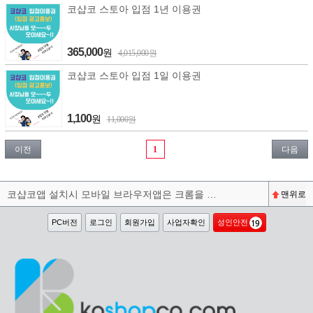
코샵코 스토아 입점 1년 이용권
365,000
원
4,015,000원
코샵코 스토아 입점 1일 이용권
1,100
원
11,000원
이전
1
다음
코샵코앱 설치시 모바일 브라우저앱은 크롬을 권장합니다^^
맨위로
PC버전
로그인
회원가입
사업자확인
성인안전