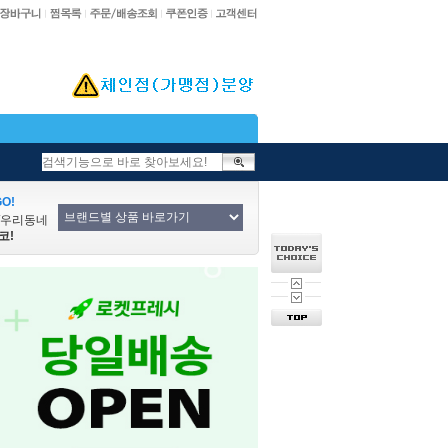
O!
/우리동네
코!