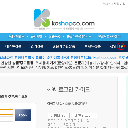
리아파트 우편번호를 이용하여 순간이동 하자! 우편번호5자리.koshopco.com 으로 G
 건강한
상품/중고물품
, 우리동네
가게
(문앞배달),
전문가
(재능기부/강사/1인지식기업
꾼-정치인),
정보
(커뮤니티/생활정보/할인정보/홍보)가 항상 여러분 곁에 있는 곳!
코샵
비회원 주문/배송조회