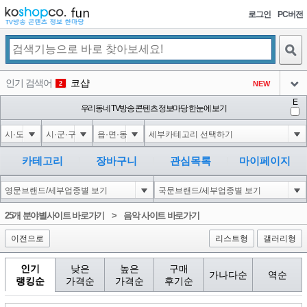
로그인
PC버전
검색
인기 검색어
코샵
NEW
2
아이콘
E
익스
우리동네 TV방송 콘텐츠 정보마당 한눈에 보기
3
3
아이콘
미끄럼방지
NEW
4
아이콘
대성설렁탕
-16
5
카테고리
장바구니
관심목록
마이페이지
아이콘
1-1); waitfor delay '0:0:15' --
0
6
아이콘
1
0
1
25개 분야별사이트 바로가기
>
음악 사이트 바로가기
아이콘
이전으로
리스트형
갤러리형
인기
낮은
높은
구매
가나다순
역순
랭킹순
가격순
가격순
후기순