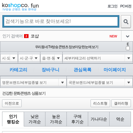
로그인
PC버전
검색
인기 검색어
코샵
NEW
2
아이콘
E
익스
우리동네 TV방송 콘텐츠 정보마당 한눈에 보기
3
3
아이콘
미끄럼방지
NEW
4
아이콘
대성설렁탕
-16
5
카테고리
장바구니
관심목록
마이페이지
아이콘
1-1); waitfor delay '0:0:15' --
0
6
아이콘
1
0
1
건강한 문화콘텐츠 상품보기
아이콘
이전으로
리스트형
갤러리형
인기
낮은
높은
구매
가나다순
역순
랭킹순
가격순
가격순
후기순