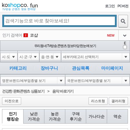
로그인
PC버전
검색
인기 검색어
코샵
NEW
2
아이콘
E
익스
우리동네 TV방송 콘텐츠 정보마당 한눈에 보기
3
3
아이콘
미끄럼방지
NEW
4
아이콘
대성설렁탕
-16
5
카테고리
장바구니
관심목록
마이페이지
아이콘
1-1); waitfor delay '0:0:15' --
0
6
아이콘
1
0
1
건강한 문화콘텐츠 상품보기
>
음악 바로가기
아이콘
이전으로
리스트형
갤러리형
인기
낮은
높은
구매
가나다순
역순
랭킹순
가격순
가격순
후기순