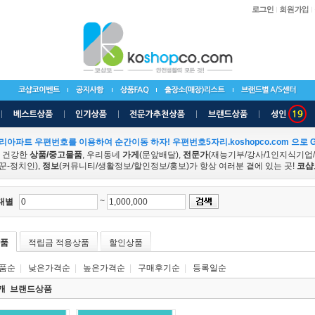
리아파트 우편번호를 이용하여 순간이동 하자! 우편번호5자리.koshopco.com 으로 G
 건강한
상품/중고물품
, 우리동네
가게
(문앞배달),
전문가
(재능기부/강사/1인지식기업
꾼-정치인),
정보
(커뮤니티/생활정보/할인정보/홍보)가 항상 여러분 곁에 있는 곳!
코샵
~
대별
품
적립금 적용상품
할인상품
품순
|
낮은가격순
|
높은가격순
|
구매후기순
|
등록일순
2개 브랜드상품