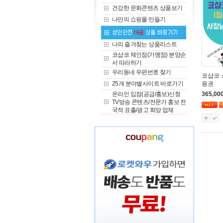
건강한 문화콘텐츠 상품보기
나만의 쇼핑몰 만들기
나의 즐겨찾는 상품리스트
코샵코 체인점(가맹점) 분양순
서 따라하기
우리동네 우편번호 찾기
코샵코 
25개 분야별사이트 바로가기
용권
온라인 입점(공급/홍보)신청
365,00
TV방송 콘텐츠/전문가 홍보 전
국적 표출/광고 희망 업체