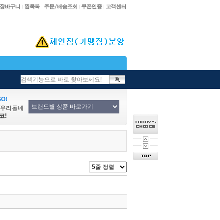
O!
/우리동네
코!