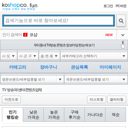
로그인
PC버전
검색
인기 검색어
코샵
NEW
2
아이콘
E
익스
우리동네 TV방송 콘텐츠 정보마당 한눈에 보기
3
3
아이콘
미끄럼방지
NEW
4
아이콘
대성설렁탕
-16
5
카테고리
장바구니
관심목록
마이페이지
아이콘
1-1); waitfor delay '0:0:15' --
0
6
아이콘
1
0
1
TV 방송국/센터/콘텐츠업체
아이콘
이전으로
리스트형
갤러리형
인기
낮은
높은
구매
가나다순
역순
랭킹순
가격순
가격순
후기순