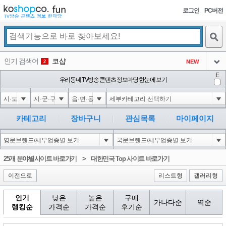
로그인
PC버전
검색
인기 검색어
코샵
NEW
2
아이콘
E
익스
우리동네 TV방송 콘텐츠 정보마당 한눈에 보기
3
3
아이콘
미끄럼방지
NEW
4
아이콘
대성설렁탕
-16
5
카테고리
장바구니
관심목록
마이페이지
아이콘
1-1); waitfor delay '0:0:15' --
0
6
아이콘
1
0
1
25개 분야별사이트 바로가기
>
대한민국 Top 사이트 바로가기
아이콘
이전으로
리스트형
갤러리형
인기
낮은
높은
구매
가나다순
역순
랭킹순
가격순
가격순
후기순