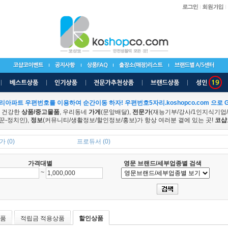
리아파트 우편번호를 이용하여 순간이동 하자! 우편번호5자리.koshopco.com 으로 G
 건강한
상품/중고물품
, 우리동네
가게
(문앞배달),
전문가
(재능기부/강사/1인지식기업
꾼-정치인),
정보
(커뮤니티/생활정보/할인정보/홍보)가 항상 여러분 곁에 있는 곳!
코샵
 (0)
프로듀서 (0)
가격대별
영문 브랜드/세부업종별 검색
~
품
적립금 적용상품
할인상품