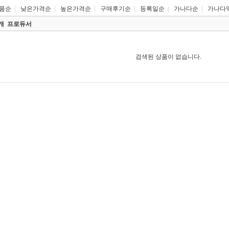
품순
|
낮은가격순
|
높은가격순
|
구매후기순
|
등록일순
|
가나다순
|
가나다
0개
프로듀서
검색된 상품이 없습니다.