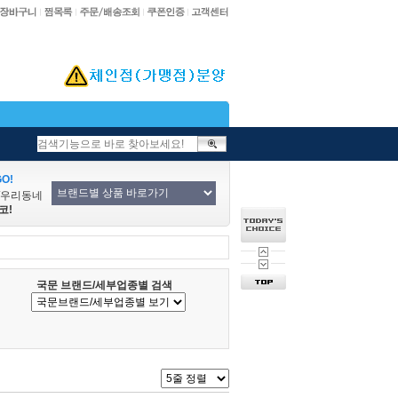
O!
/우리동네
코!
국문 브랜드/세부업종별 검색